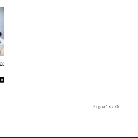
a:
0
Página 1 de 36