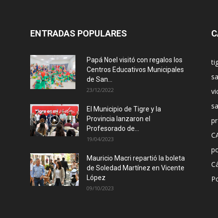
ENTRADAS POPULARES
C
Papá Noel visitó con regalos los
ti
Centros Educativos Municipales
sa
de San...
23/12/2022
vi
s
El Municipio de Tigre y la
Provincia lanzaron el
pr
Profesorado de...
C
19/04/2023
po
Mauricio Macri repartió la boleta
C
de Soledad Martínez en Vicente
López
Po
09/10/2023