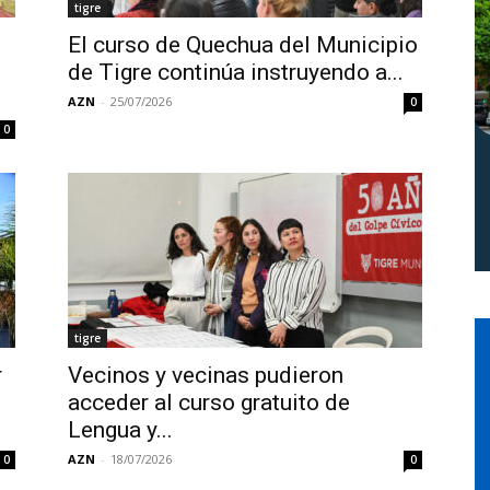
tigre
Norte
El curso de Quechua del Municipio
de Tigre continúa instruyendo a...
AZN
-
25/07/2026
0
0
tigre
r
Vecinos y vecinas pudieron
acceder al curso gratuito de
Lengua y...
AZN
-
18/07/2026
0
0