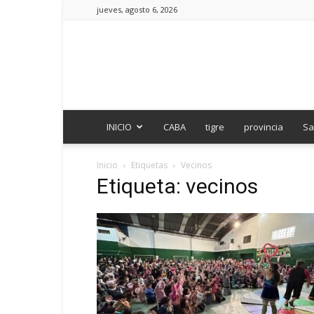
jueves, agosto 6, 2026
INICIO
CABA
tigre
provincia
Sa
Inicio
Etiquetas
Vecinos
Etiqueta: vecinos