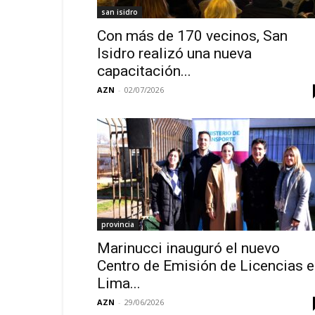
san isidro
Con más de 170 vecinos, San
Isidro realizó una nueva
capacitación...
AZN
-
02/07/2026
provincia
Marinucci inauguró el nuevo
Centro de Emisión de Licencias 
Lima...
AZN
-
29/06/2026