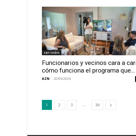
san isidro
Funcionarios y vecinos cara a car
cómo funciona el programa que...
AZN
-
20/06/2026
...
1
2
3
36