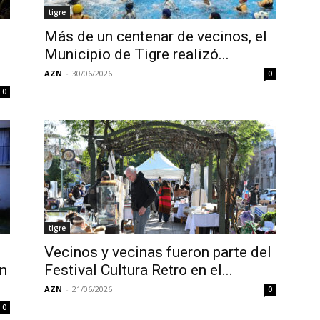
tigre
Más de un centenar de vecinos, el
Municipio de Tigre realizó...
AZN
-
30/06/2026
0
0
tigre
Vecinos y vecinas fueron parte del
en
Festival Cultura Retro en el...
AZN
-
21/06/2026
0
0