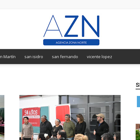
n Martín
san isidro
san fernando
vicente lopez
Agencia
S
Zona