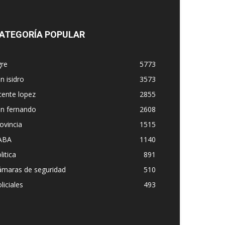
ATEGORÍA POPULAR
gre
5773
n isidro
3573
cente lopez
2855
an fernando
2608
ovincia
1515
ABA
1140
litica
891
ámaras de seguridad
510
liciales
493