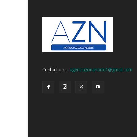
Contáctanos:
agenciazonanorte1@gmail.com