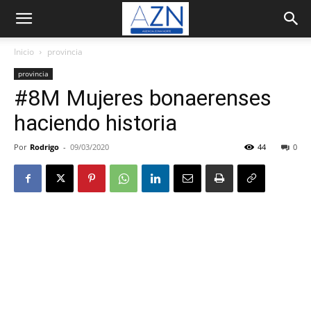
Inicio
provincia
provincia
#8M Mujeres bonaerenses
haciendo historia
Por
Rodrigo
-
09/03/2020
44
0