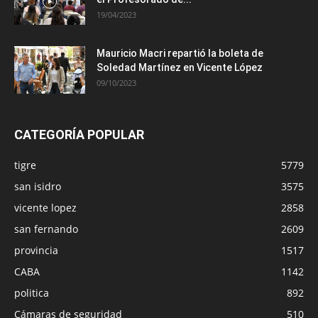
19/04/2023
Mauricio Macri repartió la boleta de
Soledad Martínez en Vicente López
09/10/2023
CATEGORÍA POPULAR
tigre
5779
san isidro
3575
vicente lopez
2858
san fernando
2609
provincia
1517
CABA
1142
politica
892
Cámaras de seguridad
510