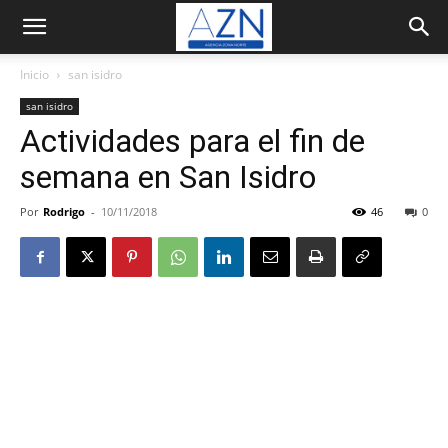
Inicio
san isidro
san isidro
Actividades para el fin de
semana en San Isidro
Por
Rodrigo
-
10/11/2018
46
0