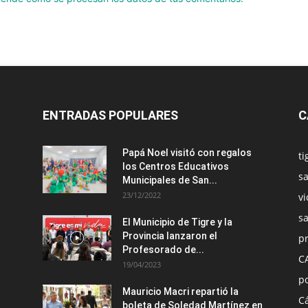
ENTRADAS POPULARES
C
Papá Noel visitó con regalos
ti
los Centros Educativos
sa
Municipales de San...
23/12/2022
vi
s
El Municipio de Tigre y la
Provincia lanzaron el
pr
Profesorado de...
C
19/04/2023
po
Mauricio Macri repartió la
C
boleta de Soledad Martínez en