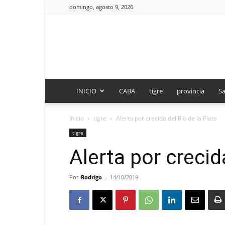
domingo, agosto 9, 2026
INICIO
CABA
tigre
provincia
Sa
Inicio
tigre
Alerta por crecida del Río de la Plata
tigre
Alerta por crecid
Por
Rodrigo
-
14/10/2019