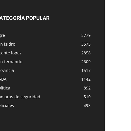
ATEGORÍA POPULAR
gre
5779
n isidro
3575
cente lopez
2858
an fernando
2609
ovincia
1517
ABA
1142
litica
892
ámaras de seguridad
510
liciales
493