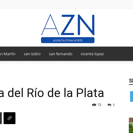
n Martín
san isidro
san fernando
vicente lopez
Agencia
S
a del Río de la Plata
Zona
72
0