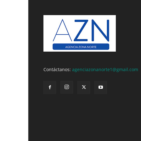
Contáctanos:
agenciazonanorte1@gmail.com