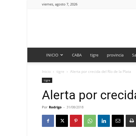
viernes, agosto 7, 2026
INICIO
CABA
tigre
provincia
Sa
Inicio
tigre
Alerta por crecida del Río de la Plata
tigre
Alerta por crecid
Por
Rodrigo
-
31/08/2018