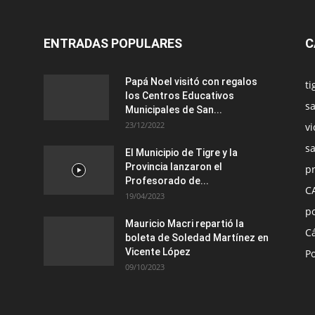
ENTRADAS POPULARES
C
Papá Noel visitó con regalos
ti
los Centros Educativos
sa
Municipales de San...
23/12/2022
vi
s
El Municipio de Tigre y la
Provincia lanzaron el
pr
Profesorado de...
C
19/04/2023
po
Mauricio Macri repartió la
C
boleta de Soledad Martínez en
Vicente López
Po
09/10/2023