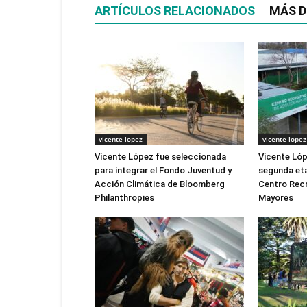
ARTÍCULOS RELACIONADOS
MÁS D
vicente lopez
vicente lopez
Vicente López fue seleccionada
Vicente Lóp
para integrar el Fondo Juventud y
segunda eta
Acción Climática de Bloomberg
Centro Recr
Philanthropies
Mayores