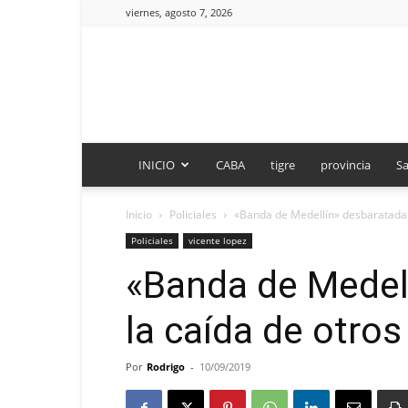
viernes, agosto 7, 2026
INICIO
CABA
tigre
provincia
Sa
Inicio
Policiales
«Banda de Medellín» desbaratada 
Policiales
vicente lopez
«Banda de Medell
la caída de otro
Por
Rodrigo
-
10/09/2019