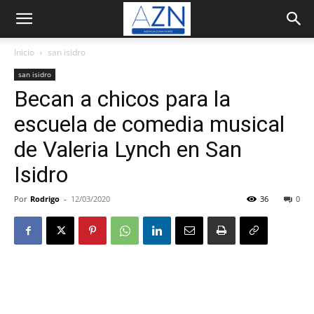
Inicio
san isidro
san isidro
Becan a chicos para la
escuela de comedia musical
de Valeria Lynch en San
Isidro
Por
Rodrigo
-
12/03/2020
36
0