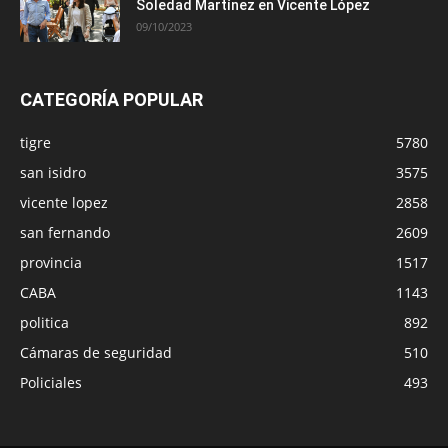
Soledad Martínez en Vicente López
09/10/2023
CATEGORÍA POPULAR
tigre
5780
san isidro
3575
vicente lopez
2858
san fernando
2609
provincia
1517
CABA
1143
politica
892
Cámaras de seguridad
510
Policiales
493