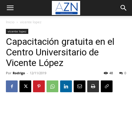
Inicio
vicente lopez
vicente lopez
Capacitación gratuita en el
Centro Universitario de
Vicente López
Por
Rodrigo
-
12/11/2019
48
0