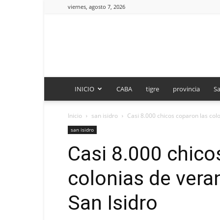
viernes, agosto 7, 2026
INICIO
CABA
tigre
provincia
Sa
Inicio
san isidro
Casi 8.000 chicos coparon las colo
san isidro
Casi 8.000 chico
colonias de vera
San Isidro