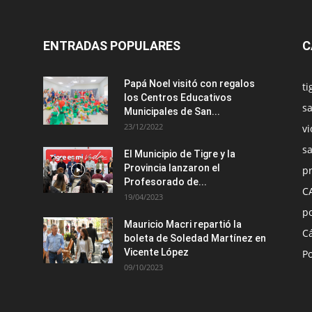
ENTRADAS POPULARES
C
Papá Noel visitó con regalos
ti
los Centros Educativos
sa
Municipales de San...
23/12/2022
vi
s
El Municipio de Tigre y la
Provincia lanzaron el
pr
Profesorado de...
C
19/04/2023
po
Mauricio Macri repartió la
C
boleta de Soledad Martínez en
Vicente López
Po
09/10/2023