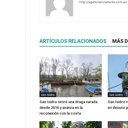
http://agenciazonanorte.com.ar/
ARTÍCULOS RELACIONADOS
MÁS D
san isidro
san isidro
San Isidro retiró una draga varada
San Isidro r
desde 2016 y avanza en la
en desuso p
reconexión con la costa