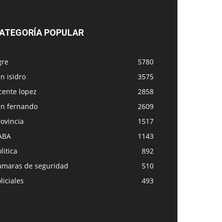
ATEGORÍA POPULAR
gre
5780
n isidro
3575
cente lopez
2858
an fernando
2609
ovincia
1517
ABA
1143
litica
892
ámaras de seguridad
510
liciales
493