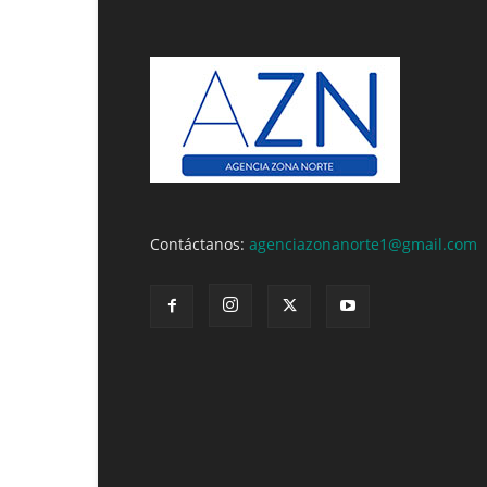
Contáctanos:
agenciazonanorte1@gmail.com