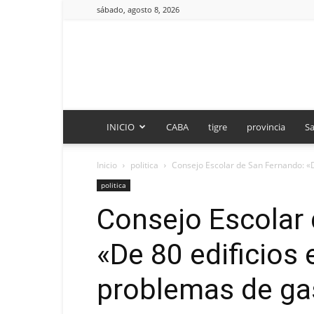
sábado, agosto 8, 2026
INICIO
CABA
tigre
provincia
Sa
Inicio
politica
Consejo Escolar de San Fernando: «De
politica
Consejo Escolar
«De 80 edificios 
problemas de ga