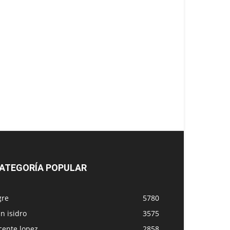
ATEGORÍA POPULAR
gre
5780
n isidro
3575
cente lopez
2858