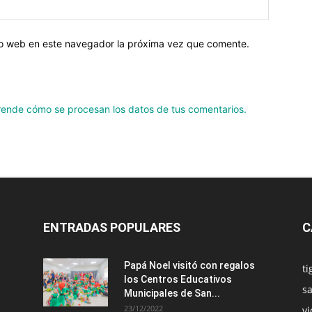
tio web en este navegador la próxima vez que comente.
ende cómo se procesan los datos de tus comentarios.
ENTRADAS POPULARES
C
Papá Noel visitó con regalos
ti
los Centros Educativos
sa
Municipales de San...
23/12/2022
vi