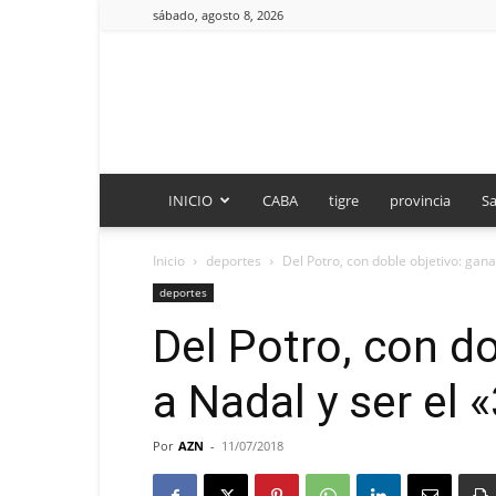
sábado, agosto 8, 2026
INICIO
CABA
tigre
provincia
Sa
Inicio
deportes
Del Potro, con doble objetivo: gana
deportes
Del Potro, con do
a Nadal y ser el 
Por
AZN
-
11/07/2018