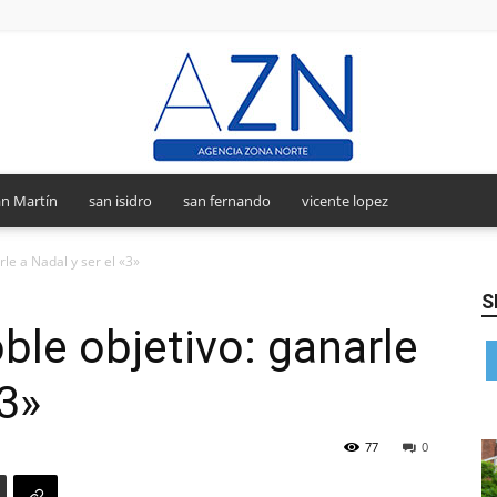
n Martín
san isidro
san fernando
vicente lopez
Agencia
rle a Nadal y ser el «3»
S
ble objetivo: ganarle
Zona
«3»
77
0