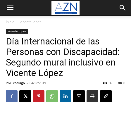
Inicio
vicente lopez
vicente lopez
Día Internacional de las
Personas con Discapacidad:
Segundo mural inclusivo en
Vicente López
Por
Rodrigo
-
04/12/2019
36
0