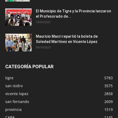
El Municipio de Tigre y la Provincia lanzaron
el Profesorado de...
19/04/2023
Mauricio Macri repartió la boleta de
Soledad Martínez en Vicente López
09/10/2023
CATEGORÍA POPULAR
tigre
5783
san isidro
3575
vicente lopez
2858
san fernando
2609
provincia
1519
CABA
1145