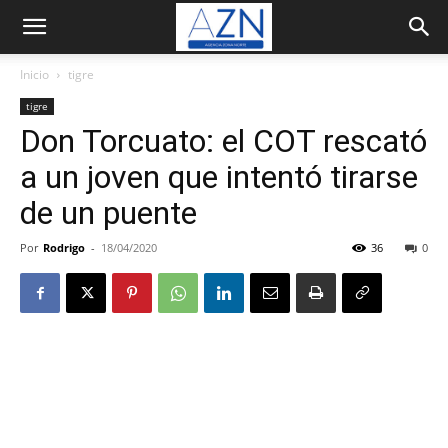
Inicio
tigre
tigre
Don Torcuato: el COT rescató
a un joven que intentó tirarse
de un puente
Por
Rodrigo
-
18/04/2020
36
0