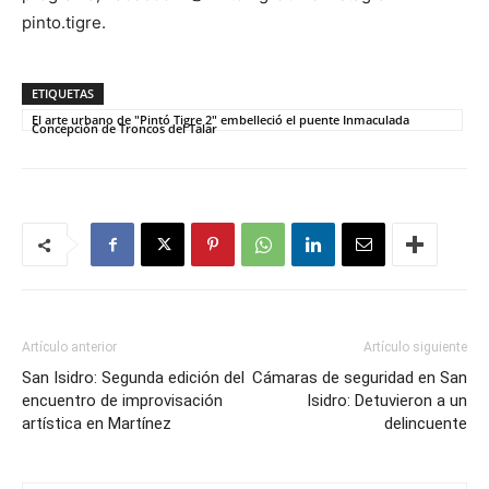
pinto.tigre.
ETIQUETAS
El arte urbano de "Pintó Tigre 2" embelleció el puente Inmaculada
Concepción de Troncos del Talar
Artículo anterior
Artículo siguiente
San Isidro: Segunda edición del
Cámaras de seguridad en San
encuentro de improvisación
Isidro: Detuvieron a un
artística en Martínez
delincuente