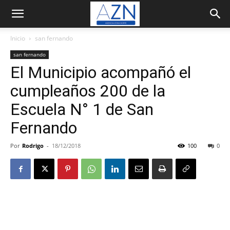
Inicio
san fernando
san fernando
El Municipio acompañó el
cumpleaños 200 de la
Escuela N° 1 de San
Fernando
Por
Rodrigo
-
18/12/2018
100
0