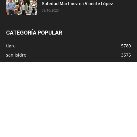
Soledad Martínez en Vicente López
09/10/2023
CATEGORÍA POPULAR
tigre
5780
san isidro
3575
vicente lopez
2858
san fernando
2609
provincia
1517
CABA
1143
politica
892
Cámaras de seguridad
510
Policiales
493