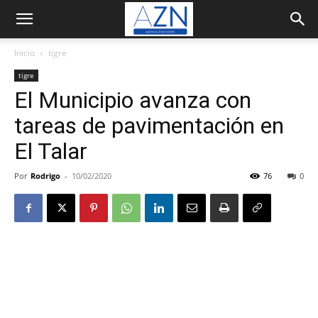
Inicio
tigre
tigre
El Municipio avanza con
tareas de pavimentación en
El Talar
Por
Rodrigo
-
10/02/2020
76
0