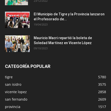
23/12/2022
El Municipio de Tigre y la Provincia lanzaron
el Profesorado de...
19/04/2023
Mauricio Macri repartió la boleta de
Soledad Martínez en Vicente López
09/10/2023
CATEGORÍA POPULAR
tigre
5780
san isidro
3575
vicente lopez
2858
san fernando
2609
provincia
1517