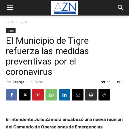
Inicio
tigre
tigre
El Municipio de Tigre
refuerza las medidas
preventivas por el
coronavirus
Por
Rodrigo
-
14/03/2020
45
0
El intendente Julio Zamora encabezó una nueva reunión
del Comando de Operaciones de Emergencias