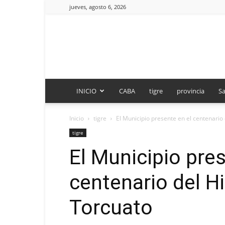
jueves, agosto 6, 2026
INICIO
CABA
tigre
provincia
Sa
Inicio
tigre
El Municipio presente en el centenario
tigre
El Municipio pres
centenario del H
Torcuato