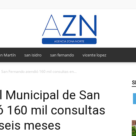
n Martín
san isidro
san fernando
vicente lopez
Agencia
 San Fernando atendió 160 mil consultas en...
S
l Municipal de San
Zona
 160 mil consultas
 seis meses