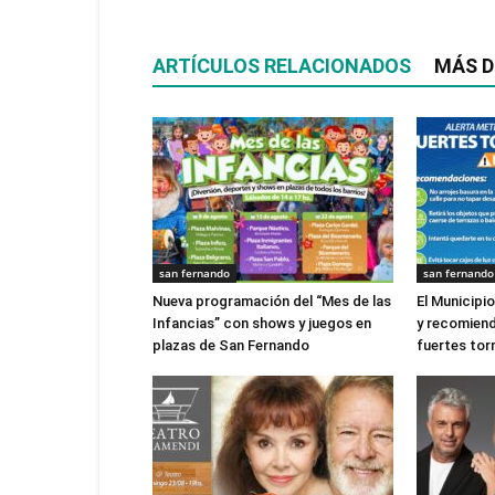
ARTÍCULOS RELACIONADOS
MÁS D
san fernando
san fernando
Nueva programación del “Mes de las
El Municipi
Infancias” con shows y juegos en
y recomien
plazas de San Fernando
fuertes to