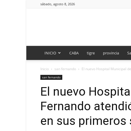
sábado, agosto 8, 2026
INICIO
CABA
tigre
provincia
Sa
Inicio
san fernando
El nuevo Hospital Municipal de
san fernando
El nuevo Hospita
Fernando atendió
en sus primeros