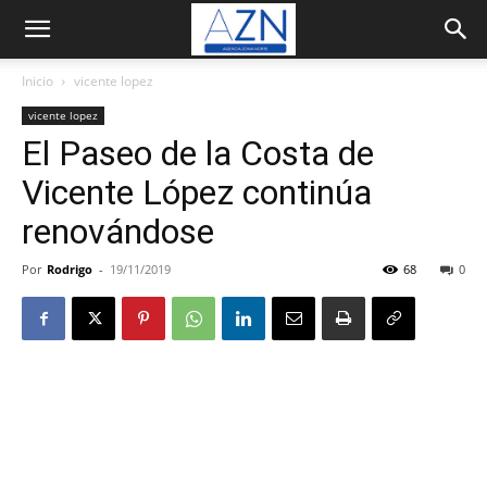
Inicio
vicente lopez
vicente lopez
El Paseo de la Costa de
Vicente López continúa
renovándose
Por
Rodrigo
-
19/11/2019
68
0