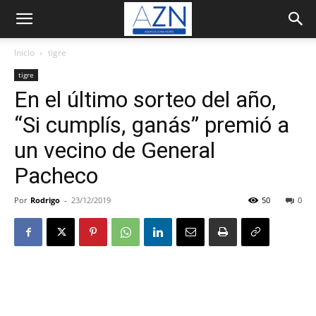
Inicio
tigre
tigre
En el último sorteo del año,
“Si cumplís, ganás” premió a
un vecino de General
Pacheco
Por
Rodrigo
-
23/12/2019
50
0