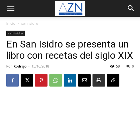
Inicio
san isidro
san isidro
En San Isidro se presenta un
libro con recetas del siglo XIX
Por
Rodrigo
-
13/10/2018
58
0