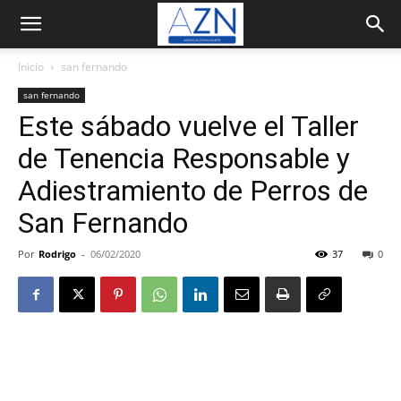
Inicio
san fernando
san fernando
Este sábado vuelve el Taller
de Tenencia Responsable y
Adiestramiento de Perros de
San Fernando
Por
Rodrigo
-
06/02/2020
37
0