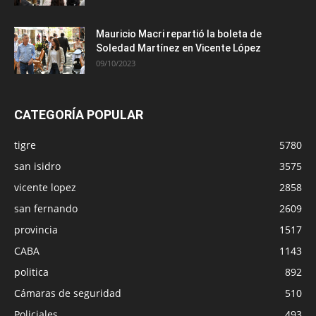
Mauricio Macri repartió la boleta de
Soledad Martínez en Vicente López
09/10/2023
CATEGORÍA POPULAR
tigre
5780
san isidro
3575
vicente lopez
2858
san fernando
2609
provincia
1517
CABA
1143
politica
892
Cámaras de seguridad
510
Policiales
493