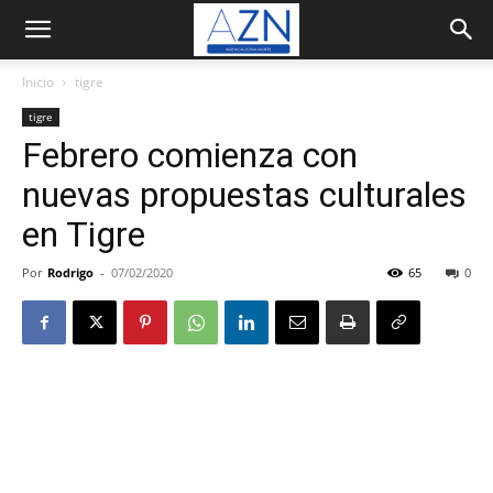
Inicio
tigre
tigre
Febrero comienza con
nuevas propuestas culturales
en Tigre
Por
Rodrigo
-
07/02/2020
65
0