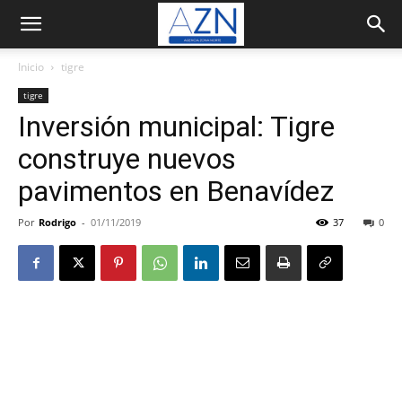
Inicio
tigre
tigre
Inversión municipal: Tigre
construye nuevos
pavimentos en Benavídez
Por
Rodrigo
-
01/11/2019
37
0