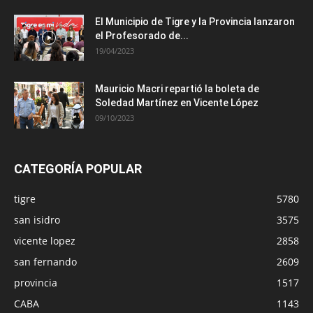
El Municipio de Tigre y la Provincia lanzaron
el Profesorado de...
19/04/2023
Mauricio Macri repartió la boleta de
Soledad Martínez en Vicente López
09/10/2023
CATEGORÍA POPULAR
tigre
5780
san isidro
3575
vicente lopez
2858
san fernando
2609
provincia
1517
CABA
1143