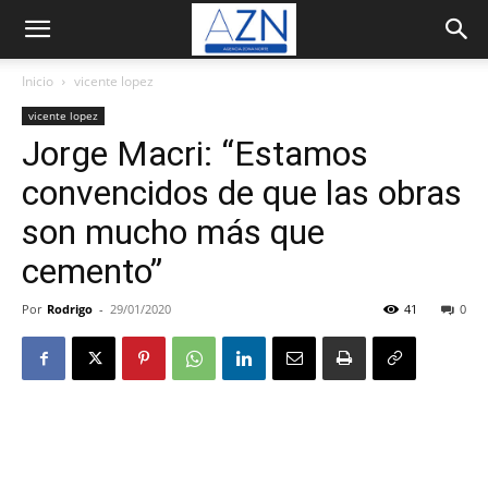
Inicio
vicente lopez
vicente lopez
Jorge Macri: “Estamos
convencidos de que las obras
son mucho más que
cemento”
Por
Rodrigo
-
29/01/2020
41
0