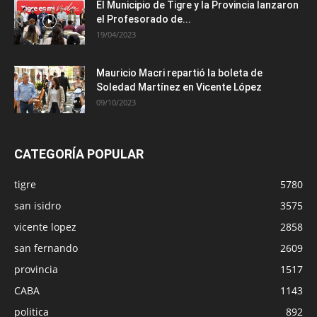
El Municipio de Tigre y la Provincia lanzaron
el Profesorado de...
19/04/2023
Mauricio Macri repartió la boleta de
Soledad Martínez en Vicente López
09/10/2023
CATEGORÍA POPULAR
tigre
5780
san isidro
3575
vicente lopez
2858
san fernando
2609
provincia
1517
CABA
1143
politica
892