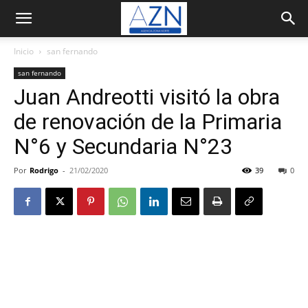
Inicio
san fernando
san fernando
Juan Andreotti visitó la obra
de renovación de la Primaria
N°6 y Secundaria N°23
Por
Rodrigo
-
21/02/2020
39
0