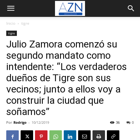
Inicio
tigre
tigre
Julio Zamora comenzó su
segundo mandato como
intendente: “Los verdaderos
dueños de Tigre son sus
vecinos; junto a ellos voy a
construir la ciudad que
soñamos”
Por
Rodrigo
-
10/12/2019
36
0