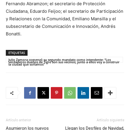
Fernando Abramzon; el secretario de Protección
Ciudadana, Eduardo Feijoo; el secretario de Participación
y Relaciones con la Comunidad, Emiliano Mansilla y el
subsecretario de Comunicación e Innovación, Andrés
Bonatti.
ETIQUETAS
Julio Zamora comenzó su segundo mandato como intendente: “Los
verdaderos dueños de Tigre son sus vecinos; junto a ellos voy a construir
la ciudad que soñamos”
Artículo anterior
Artículo siguiente
Asumieron los nuevos
Llegan los Desfiles de Navidad,