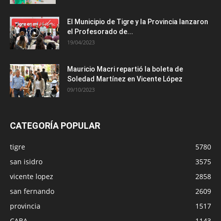
El Municipio de Tigre y la Provincia lanzaron
el Profesorado de...
19/04/2023
Mauricio Macri repartió la boleta de
Soledad Martínez en Vicente López
09/10/2023
CATEGORÍA POPULAR
tigre
5780
san isidro
3575
vicente lopez
2858
san fernando
2609
provincia
1517
CABA
1143