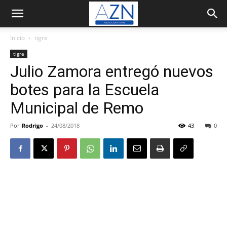
Inicio
tigre
tigre
Julio Zamora entregó nuevos
botes para la Escuela
Municipal de Remo
Por
Rodrigo
-
24/08/2018
43
0