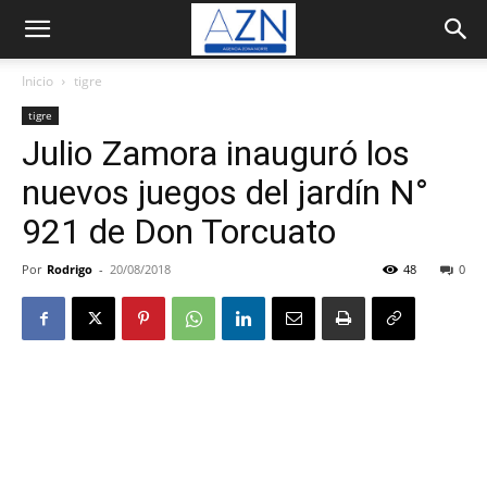
Inicio
tigre
tigre
Julio Zamora inauguró los
nuevos juegos del jardín N°
921 de Don Torcuato
Por
Rodrigo
-
20/08/2018
48
0