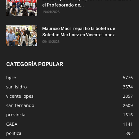
el Profesorado de...
19/04/2023
Mauricio Macri repartió la boleta de
Soledad Martínez en Vicente López
09/10/2023
CATEGORÍA POPULAR
tigre
5776
san isidro
3574
vicente lopez
2857
san fernando
2609
provincia
1516
CABA
1141
politica
892