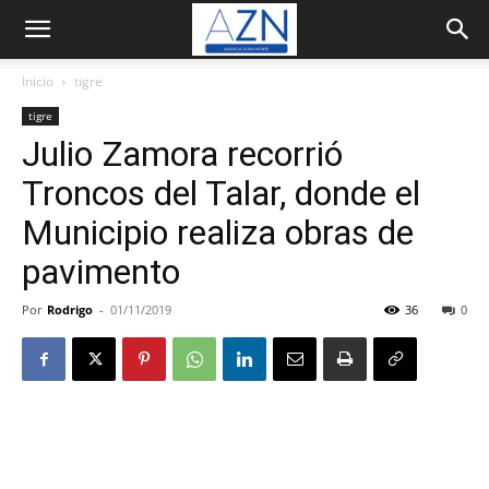
Inicio
tigre
tigre
Julio Zamora recorrió
Troncos del Talar, donde el
Municipio realiza obras de
pavimento
Por
Rodrigo
-
01/11/2019
36
0