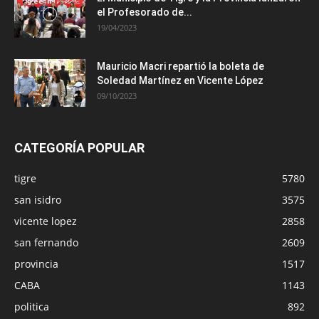
el Profesorado de...
19/04/2023
Mauricio Macri repartió la boleta de
Soledad Martínez en Vicente López
09/10/2023
CATEGORÍA POPULAR
tigre
5780
san isidro
3575
vicente lopez
2858
san fernando
2609
provincia
1517
CABA
1143
politica
892