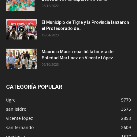
23/12/2022
El Municipio de Tigre y la Provincia lanzaron
el Profesorado de...
19/04/2023
Mauricio Macri repartió la boleta de
Soledad Martínez en Vicente López
09/10/2023
CATEGORÍA POPULAR
tigre
5779
san isidro
3575
vicente lopez
2858
san fernando
2609
provincia
1517