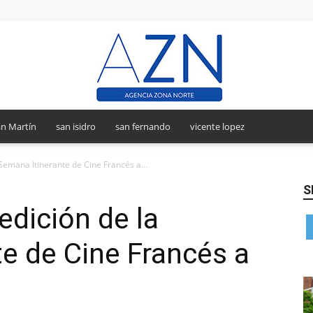
n Martín
san isidro
san fernando
vicente lopez
Agencia
Semana Itinerante de Cine Francés a...
S
edición de la
Zona
e de Cine Francés a