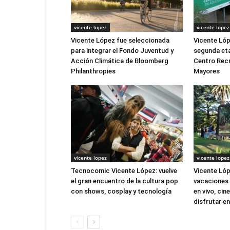
vicente lopez
vicente lopez
Vicente López fue seleccionada
Vicente Lóp
para integrar el Fondo Juventud y
segunda eta
Acción Climática de Bloomberg
Centro Recr
Philanthropies
Mayores
vicente lopez
vicente lopez
Tecnocomic Vicente López: vuelve
Vicente Lóp
el gran encuentro de la cultura pop
vacaciones 
con shows, cosplay y tecnología
en vivo, cin
disfrutar en