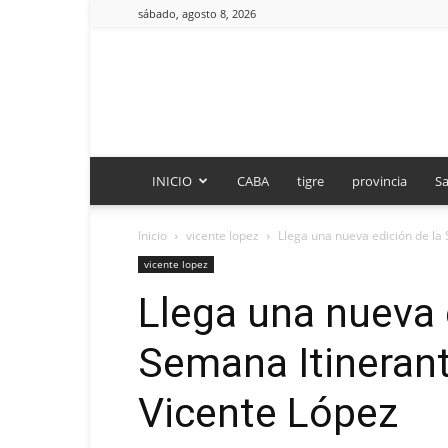
sábado, agosto 8, 2026
INICIO
CABA
tigre
provincia
Sa
Inicio
vicente lopez
Llega una nueva edición de la 
vicente lopez
Llega una nueva 
Semana Itinerant
Vicente López