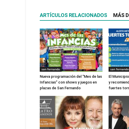
ARTÍCULOS RELACIONADOS
MÁS D
san fernando
san fernando
Nueva programación del “Mes de las
El Municipi
Infancias” con shows y juegos en
y recomien
plazas de San Fernando
fuertes to