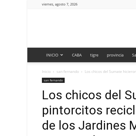
viernes, agosto 7, 2026
INICIO
CABA
tigre
provincia
Sa
Inicio
san fernando
Los chicos del Sumate hicieron 
san fernando
Los chicos del S
pintorcitos recic
de los Jardines 