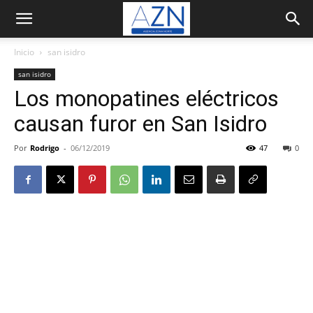
Inicio
san isidro
san isidro
Los monopatines eléctricos
causan furor en San Isidro
Por
Rodrigo
-
06/12/2019
47
0