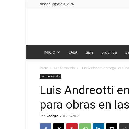
sábado, agosto 8, 2026
INICIO
CABA
tigre
provincia
Sa
Inicio
san fernando
Luis Andreotti entrega un subs
san fernando
Luis Andreotti e
para obras en la
Por
Rodrigo
-
05/12/2018