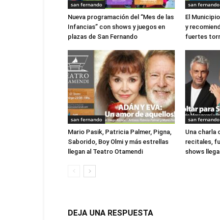
san fernando
san fernando
Nueva programación del “Mes de las
El Municipi
Infancias” con shows y juegos en
y recomien
plazas de San Fernando
fuertes to
san fernando
san fernando
Mario Pasik, Patricia Palmer, Pigna,
Una charla 
Saborido, Boy Olmi y más estrellas
recitales, 
llegan al Teatro Otamendi
shows llegan
DEJA UNA RESPUESTA