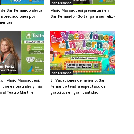
san fernando
o de San Fernando alerta
Mario Massaccesi presentará en
da precauciones por
San Fernando «Soltar para ser feliz»
rmentas
san fernando
con Mario Massaccesi,
En Vacaciones de Invierno, San
funciones teatrales y más
Fernando tendrá espectáculos
 al Teatro Martinelli
gratuitos en gran cantidad