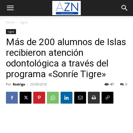
Inicio
tigre
tigre
Más de 200 alumnos de Islas
recibieron atención
odontológica a través del
programa «Sonríe Tigre»
Por
Rodrigo
-
25/09/2018
47
0