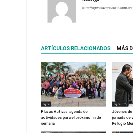
http://agenciazonanorte.com.ar/
ARTÍCULOS RELACIONADOS
MÁS D
tigre
tigre
Plazas Activas: agenda de
Jóvenes de
actividades para el próximo fin de
jornada de v
semana
Refugio Mun