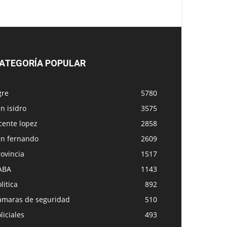
ATEGORÍA POPULAR
gre
5780
n isidro
3575
cente lopez
2858
an fernando
2609
ovincia
1517
ABA
1143
litica
892
ámaras de seguridad
510
liciales
493