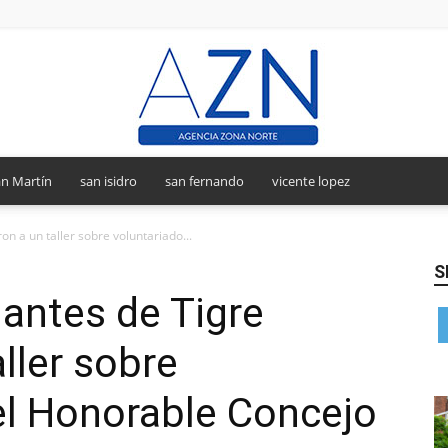
n Martín
san isidro
san fernando
vicente lopez
Agencia
on a un taller sobre voluntariado...
S
antes de Tigre
Zona
aller sobre
el Honorable Concejo