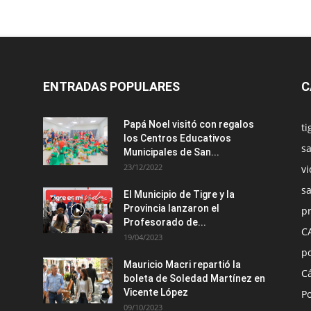
ENTRADAS POPULARES
C
Papá Noel visitó con regalos
ti
los Centros Educativos
sa
Municipales de San...
23/12/2022
vi
s
El Municipio de Tigre y la
Provincia lanzaron el
pr
Profesorado de...
C
19/04/2023
po
Mauricio Macri repartió la
C
boleta de Soledad Martínez en
Vicente López
Po
09/10/2023