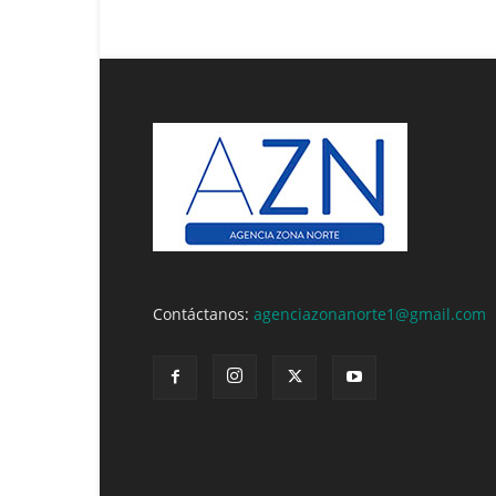
Contáctanos:
agenciazonanorte1@gmail.com