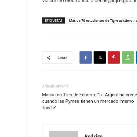
vía correo electrónico a becas@tigre.gob.ar
ETIQUETAS
Más de 70 estudiantes de Tigre asistieron 
Cuota
Artículo anterior
Massa en Tres de Febrero: “La Argentina crece
cuando las Pymes tienen un mercado interno
fuerte”
Rodrigo