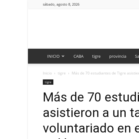
sábado, agosto 8, 2026
INICIO
CABA
tigre
provincia
Sa
Inicio
tigre
Más de 70 estudiantes de Tigre asistier
tigre
Más de 70 estudi
asistieron a un t
voluntariado en 