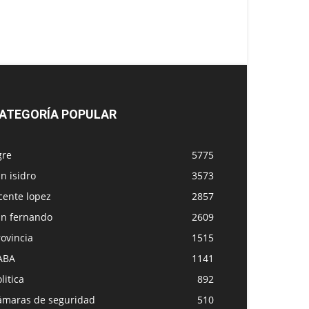
ATEGORÍA POPULAR
gre
5775
n isidro
3573
cente lopez
2857
an fernando
2609
ovincia
1515
ABA
1141
litica
892
ámaras de seguridad
510