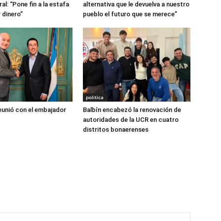
l: “Pone fin a la estafa
alternativa que le devuelva a nuestro
r dinero”
pueblo el futuro que se merece”
politica
reunió con el embajador
Balbín encabezó la renovación de
autoridades de la UCR en cuatro
distritos bonaerenses