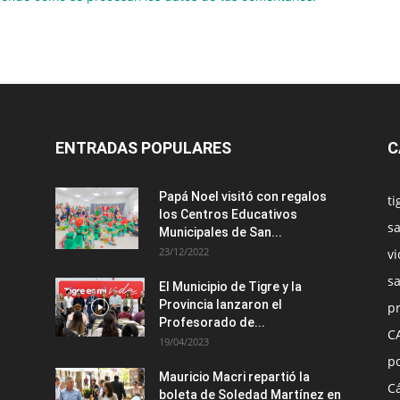
ENTRADAS POPULARES
C
Papá Noel visitó con regalos
ti
los Centros Educativos
sa
Municipales de San...
23/12/2022
vi
s
El Municipio de Tigre y la
Provincia lanzaron el
pr
Profesorado de...
C
19/04/2023
po
Mauricio Macri repartió la
C
boleta de Soledad Martínez en