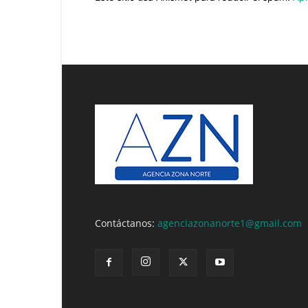
Contáctanos:
agenciazonanorte1@gmail.com