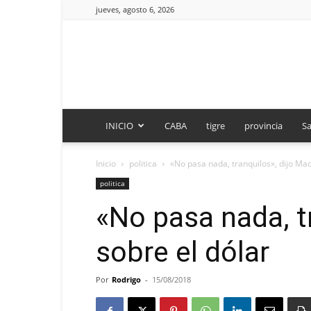
jueves, agosto 6, 2026
INICIO
CABA
tigre
provincia
Sa
Inicio
politica
«No pasa nada, tranquilos», dijo Mac
politica
«No pasa nada, tr
sobre el dólar
Por
Rodrigo
-
15/08/2018