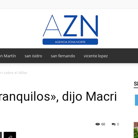
n Martín
san isidro
san fernando
vicente lopez
Agencia
ri sobre el dólar
S
anquilos», dijo Macri
Zona
60
0