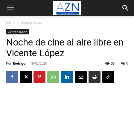
Inicio
vicente lopez
vicente lopez
Noche de cine al aire libre en
Vicente López
Por
Rodrigo
-
19/02/2020
38
0