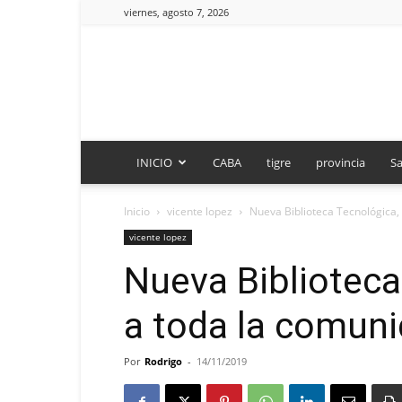
viernes, agosto 7, 2026
INICIO
CABA
tigre
provincia
Sa
Inicio
vicente lopez
Nueva Biblioteca Tecnológica,
vicente lopez
Nueva Biblioteca
a toda la comun
Por
Rodrigo
-
14/11/2019