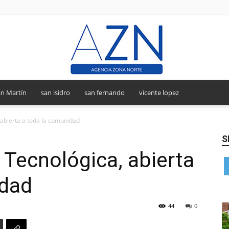
n Martín
san isidro
san fernando
vicente lopez
Agencia
 abierta a toda la comunidad
S
 Tecnológica, abierta
Zona
idad
44
0