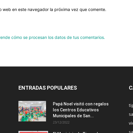
tio web en este navegador la próxima vez que comente.
ende cómo se procesan los datos de tus comentarios.
ENTRADAS POPULARES
C
Papá Noel visitó con regalos
ti
los Centros Educativos
sa
Municipales de San...
23/12/2022
vi
s