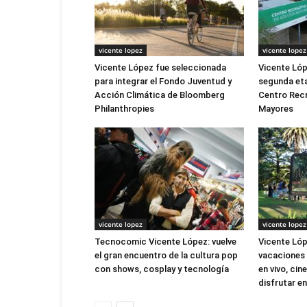
vicente lopez
vicente lopez
Vicente López fue seleccionada
Vicente Lóp
para integrar el Fondo Juventud y
segunda eta
Acción Climática de Bloomberg
Centro Recr
Philanthropies
Mayores
vicente lopez
vicente lopez
Tecnocomic Vicente López: vuelve
Vicente Lóp
el gran encuentro de la cultura pop
vacaciones 
con shows, cosplay y tecnología
en vivo, cin
disfrutar en