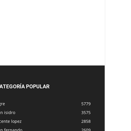
ATEGORÍA POPULAR
gre
5779
n isidro
3575
cente lopez
2858
an fernando
2609