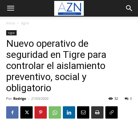
Inicio
tigre
tigre
Nuevo operativo de
seguridad en Tigre para
controlar el aislamiento
preventivo, social y
obligatorio
Por
Rodrigo
-
21/03/2020
32
0