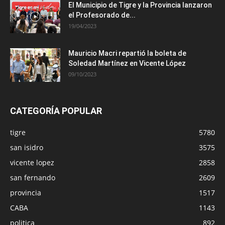
El Municipio de Tigre y la Provincia lanzaron
el Profesorado de...
19/04/2023
Mauricio Macri repartió la boleta de
Soledad Martínez en Vicente López
09/10/2023
CATEGORÍA POPULAR
tigre
5780
san isidro
3575
vicente lopez
2858
san fernando
2609
provincia
1517
CABA
1143
politica
892