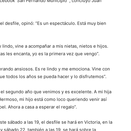
acebook ‘San Fernando Municipio’”, concluyó Juan
 el desfile, opinó: “Es un espectáculo. Está muy bien
lindo, vine a acompañar a mis nietas, nietos e hijos.
as les encanta, yo es la primera vez que vengo”.
erando ansiosos. Es re lindo y me emociona. Vine con
que todos los años se pueda hacer y lo disfrutemos”.
es el segundo año que venimos y es excelente. A mi hija
“Hermoso, mi hijo está como loco queriendo venir así
oel. Ahora a casa a esperar el regalo”.
te sábado a las 19, el desfile se hará en Victoria, en la
 y sábado 22, también a las 19, se hará sobre la