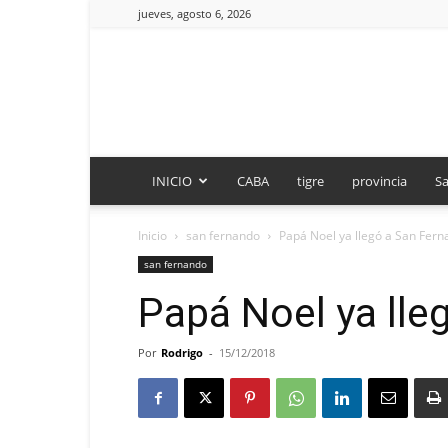
jueves, agosto 6, 2026
INICIO
CABA
tigre
provincia
Sa
Inicio
san fernando
Papá Noel ya llegó a San Fer
san fernando
Papá Noel ya lle
Por
Rodrigo
-
15/12/2018