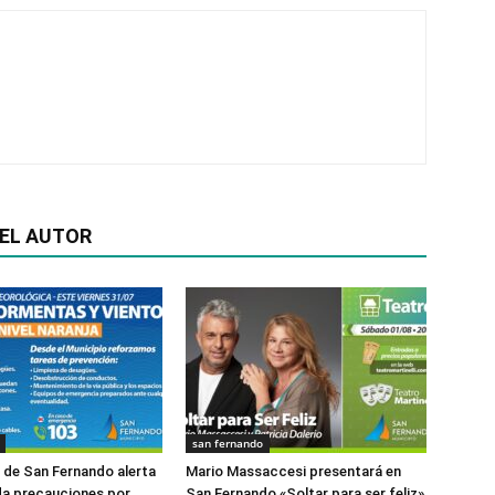
EL AUTOR
san fernando
o de San Fernando alerta
Mario Massaccesi presentará en
da precauciones por
San Fernando «Soltar para ser feliz»