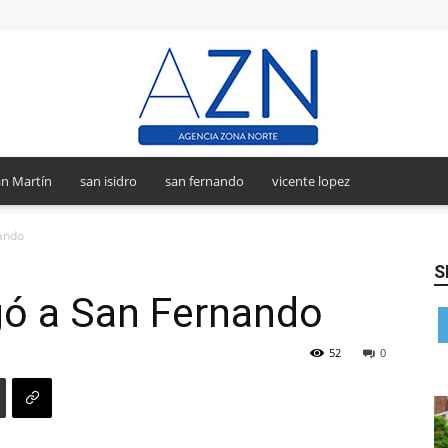
n Martín
san isidro
san fernando
vicente lopez
Agencia
nando
S
gó a San Fernando
Zona
52
0