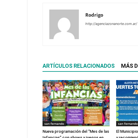
Rodrigo
http://agenciazonanorte.com.ar/
ARTÍCULOS RELACIONADOS
MÁS D
san fernando
san fernando
Nueva programación del “Mes de las
El Municipi
Infancias” con shows y juegos en
y recomien