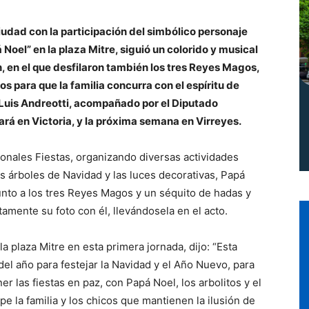
Norte
ciudad con la participación del simbólico personaje
á Noel” en la plaza Mitre, siguió un colorido y musical
n, en el que desfilaron también los tres Reyes Magos,
s para que la familia concurra con el espíritu de
te Luis Andreotti, acompañado por el Diputado
ará en Victoria, y la próxima semana en Virreyes.
ionales Fiestas, organizando diversas actividades
los árboles de Navidad y las luces decorativas, Papá
junto a los tres Reyes Magos y un séquito de hadas y
amente su foto con él, llevándosela en el acto.
a plaza Mitre en esta primera jornada, dijo: “Esta
del año para festejar la Navidad y el Año Nuevo, para
ner las fiestas en paz, con Papá Noel, los arbolitos y el
e la familia y los chicos que mantienen la ilusión de