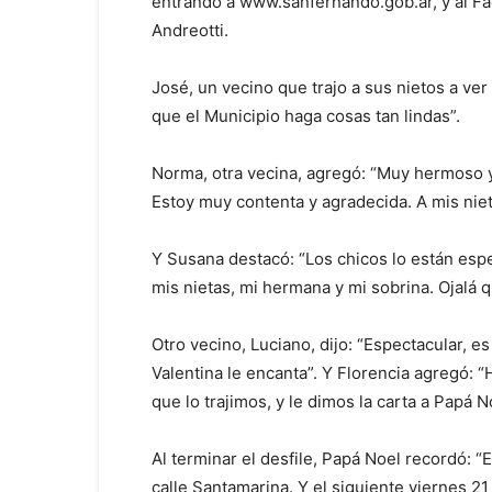
entrando a www.sanfernando.gob.ar, y al F
Andreotti.
José, un vecino que trajo a sus nietos a ver
que el Municipio haga cosas tan lindas”.
Norma, otra vecina, agregó: “Muy hermoso y 
Estoy muy contenta y agradecida. A mis niet
Y Susana destacó: “Los chicos lo están esp
mis nietas, mi hermana y mi sobrina. Ojalá 
Otro vecino, Luciano, dijo: “Espectacular, 
Valentina le encanta”. Y Florencia agregó: 
que lo trajimos, y le dimos la carta a Papá N
Al terminar el desfile, Papá Noel recordó: “Es
calle Santamarina. Y el siguiente viernes 21