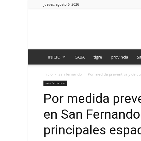
jueves, agosto 6, 2026
INICIO
CABA
tigre
provincia
Sa
Inicio
san fernando
Por medida preventiva y de cui
san fernando
Por medida preve
en San Fernando 
principales espa