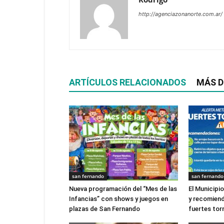
http://agenciazonanorte.com.ar/
ARTÍCULOS RELACIONADOS
MÁS D
san fernando
san fernando
Nueva programación del “Mes de las
El Municipi
Infancias” con shows y juegos en
y recomien
plazas de San Fernando
fuertes to