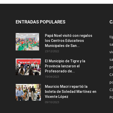
ENTRADAS POPULARES
C
Papá Noel visitó con regalos
ti
los Centros Educativos
sa
Municipales de San...
23/12/2022
vi
s
El Municipio de Tigre y la
Provincia lanzaron el
pr
Profesorado de...
C
19/04/2023
po
Mauricio Macri repartió la
C
boleta de Soledad Martínez en
Vicente López
Po
09/10/2023