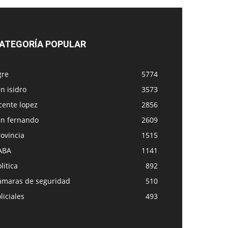
ATEGORÍA POPULAR
gre
5774
n isidro
3573
cente lopez
2856
an fernando
2609
ovincia
1515
ABA
1141
litica
892
ámaras de seguridad
510
liciales
493