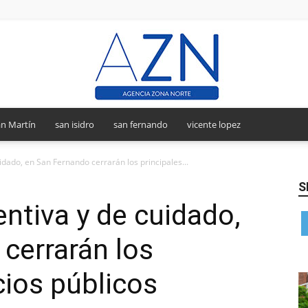
n Martín
san isidro
san fernando
vicente lopez
Agencia
dado, en San Fernando cerrarán los principales...
S
ntiva y de cuidado,
Zona
cerrarán los
cios públicos