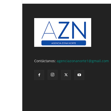
Contáctanos:
agenciazonanorte1@gmail.com