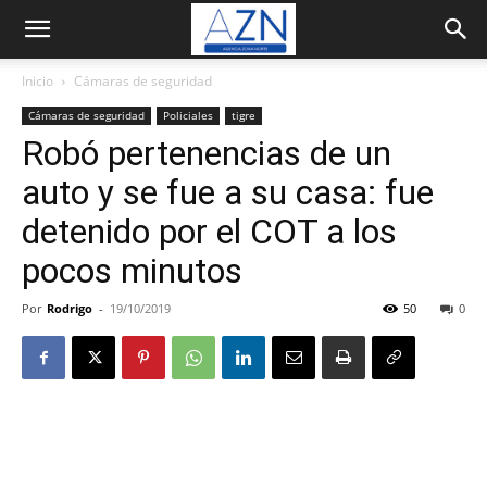
Inicio
Cámaras de seguridad
Cámaras de seguridad
Policiales
tigre
Robó pertenencias de un
auto y se fue a su casa: fue
detenido por el COT a los
pocos minutos
Por
Rodrigo
-
19/10/2019
50
0