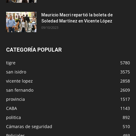
Mauricio Macri repartió la boleta de
Soledad Martínez en Vicente López
09/10/2023
CATEGORÍA POPULAR
tigre
5780
san isidro
3575
vicente lopez
2858
san fernando
2609
provincia
1517
CABA
1143
politica
892
Cámaras de seguridad
510
Policiales
493