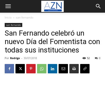
Inicio
san fernando
san fernando
San Fernando celebró un
nuevo Día del Fomentista con
todas sus instituciones
Por
Rodrigo
-
30/07/2018
52
0