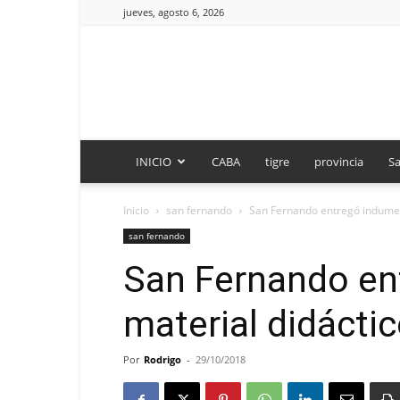
jueves, agosto 6, 2026
INICIO
CABA
tigre
provincia
Sa
Inicio
san fernando
San Fernando entregó indument
san fernando
San Fernando en
material didáctic
Por
Rodrigo
-
29/10/2018