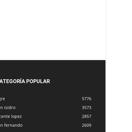
ATEGORÍA POPULAR
gre
5776
n isidro
3573
cente lopez
2857
an fernando
2609