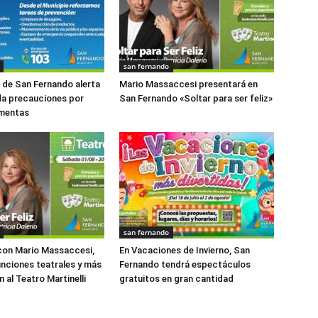
san fernando
o de San Fernando alerta
Mario Massaccesi presentará en
da precauciones por
San Fernando «Soltar para ser feliz»
rmentas
san fernando
con Mario Massaccesi,
En Vacaciones de Invierno, San
funciones teatrales y más
Fernando tendrá espectáculos
 al Teatro Martinelli
gratuitos en gran cantidad