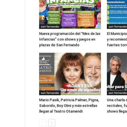
san fernando
san fernando
Nueva programación del “Mes de las
El Municipi
Infancias” con shows y juegos en
y recomien
plazas de San Fernando
fuertes to
san fernando
san fernando
Mario Pasik, Patricia Palmer, Pigna,
Una charla 
Saborido, Boy Olmi y más estrellas
recitales, 
llegan al Teatro Otamendi
shows llegan