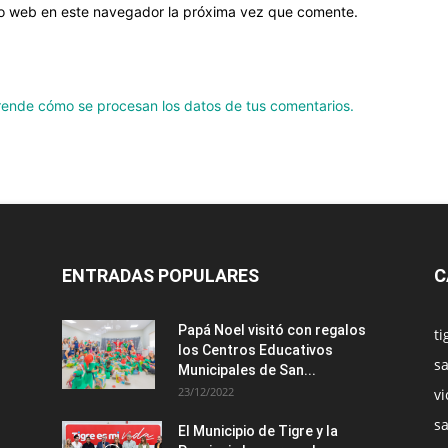
tio web en este navegador la próxima vez que comente.
ende cómo se procesan los datos de tus comentarios.
ENTRADAS POPULARES
C
Papá Noel visitó con regalos
ti
los Centros Educativos
sa
Municipales de San...
23/12/2022
vi
s
El Municipio de Tigre y la