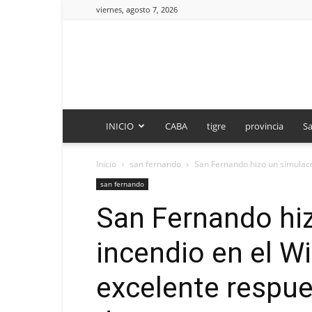
viernes, agosto 7, 2026
INICIO
CABA
tigre
provincia
Sa
Inicio
san fernando
San Fernando hizo un simulacr
san fernando
San Fernando hi
incendio en el W
excelente respue