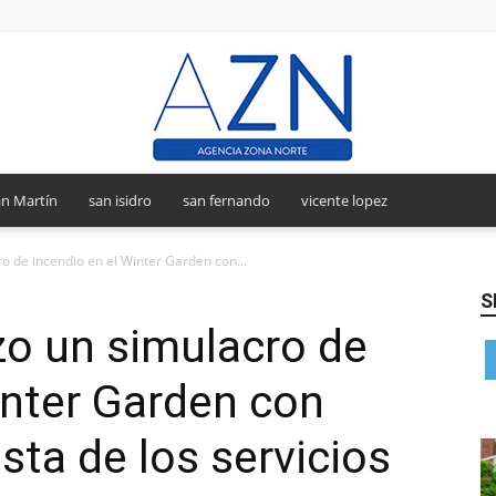
n Martín
san isidro
san fernando
vicente lopez
Agencia
o de incendio en el Winter Garden con...
S
zo un simulacro de
Zona
inter Garden con
sta de los servicios