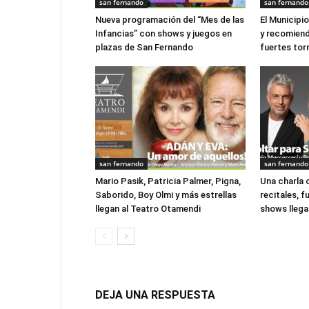
san fernando
san fernando
Nueva programación del “Mes de las
El Municipi
Infancias” con shows y juegos en
y recomien
plazas de San Fernando
fuertes to
san fernando
san fernando
Mario Pasik, Patricia Palmer, Pigna,
Una charla 
Saborido, Boy Olmi y más estrellas
recitales, 
llegan al Teatro Otamendi
shows llegan
DEJA UNA RESPUESTA